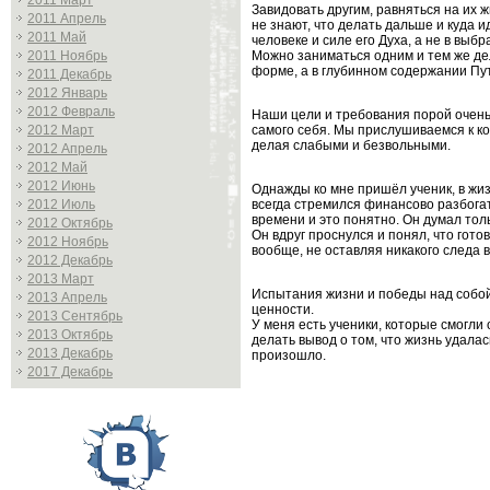
2011 Март
Завидовать другим, равняться на их ж
2011 Апрель
не знают, что делать дальше и куда и
2011 Май
человеке и силе его Духа, а не в выб
Можно заниматься одним и тем же дел
2011 Ноябрь
форме, а в глубинном содержании Пут
2011 Декабрь
2012 Январь
2012 Февраль
Наши цели и требования порой очень 
самого себя. Мы прислушиваемся к ком
2012 Март
делая слабыми и безвольными.
2012 Апрель
2012 Май
2012 Июнь
Однажды ко мне пришёл ученик, в жиз
всегда стремился финансово разбогате
2012 Июль
времени и это понятно. Он думал толь
2012 Октябрь
Он вдруг проснулся и понял, что гото
2012 Ноябрь
вообще, не оставляя никакого следа
2012 Декабрь
2013 Март
Испытания жизни и победы над собой,
2013 Апрель
ценности.
2013 Сентябрь
У меня есть ученики, которые смогли 
2013 Октябрь
делать вывод о том, что жизнь удалась
2013 Декабрь
произошло.
2017 Декабрь