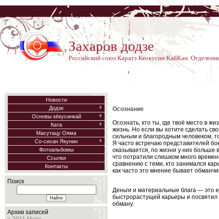
Захаров додзе
Российский союз Каратэ Кеокусин КайКан. Отделение
Новости
Додзе
Осознание
Основы кёкусинкай
Осознать, кто ты, где твоё место в жи
Ката
жизнь. Но если вы хотите сделать св
Масутацу Ояма
сильным и благородным человеком, то
Со-сихан Якунин
Я часто встречаю представителей бое
оказывается, по жизни у них больше 
Фотоальбомы
что потратили слишком много времени
Ссылки
сравнению с теми, кто занимался кар
Контакты
как часто это мнение бывает обманчи
Поиск
Деньги и материальные блага — это ещ
быстрорастущей карьеры и посвятил се
обману.
Архив записей