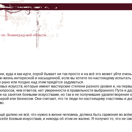
 по Ленинградской области.
зни, куда и как идти, порой бывает ни так просто и на всё это может уйти очен
ою жизнь интересной и насыщенной, если вы хотите по-настоящему испытать 
 рано или поздно над этим придётся задуматься.
вых искусств, которые имеют мастерские степени разного уровня и, на первы
вопросов, чем ответов, нет уверенности в правильности выбранного Пути и да
 на занятия боевыми искусствами, но так и не получившие удовлетворения от
ьерой или бизнесом. Они считают, что те люди по-настоящему счастливы и до
во.
ё далеко не всё, что нужно в жизни человека, должна быть гармония во всём.
бя боевым искусствам, и никогда об этом не жалею. Я получил то, что не смо