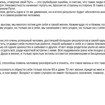
изнь, отвергая свой Путь — это грубейшая ошибка, я считаю, что такие люди 
дти. Неизвестность начинает пугать их, бросая из стороны в сторону. В таких 
ранном Пути.
ом, делать одни и те же движения, но в итоге результат будет абсолютно ра
и и самом развитии человека.
высоки, мы многого хотим для себя и своей жизни, бежим куда-то и бежим, по
у угодно, но только ни к себе, мы начинаем с чего угодно, но только ни с себ
ни это очень успешный человек, достигший больших результатов в своей карье
ть, отдавал себя полностью работе, порой забывая о себе и о своих близких.
ко об одних ценностях и забывал о других. И вот когда родители ушли из жизн
в отдать всё, ради короткой встречи с ними. Всё надуманное рано или поздно
 в Душе и жизни, и только простые истины остаются неизменными и бесценны
 способны помочь человеку разобраться и понять, что такое жизнь и что так
осознать и обрести себя только после 60 и даже 70 лет жизни, придя ко мне и
, и они живут. Возраст в таких случаях не имеет большого значения, главное, 